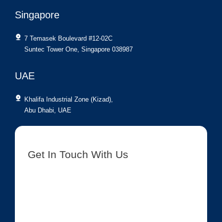
Singapore
7 Temasek Boulevard #12-02C
Suntec Tower One, Singapore 038987
UAE
Khalifa Industrial Zone (Kizad),
Abu Dhabi, UAE
Get In Touch With Us
[contact-form-7 id=”8417″ title=”Get In Touch New”]