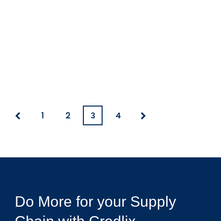
1
2
4
3
Do More for your Supply