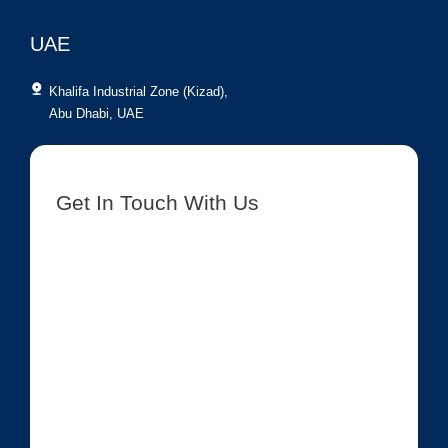
UAE
Khalifa Industrial Zone (Kizad),
Abu Dhabi, UAE
Get In Touch With Us
[contact-form-7 id=”8417″ title=”Get In Touch New”]