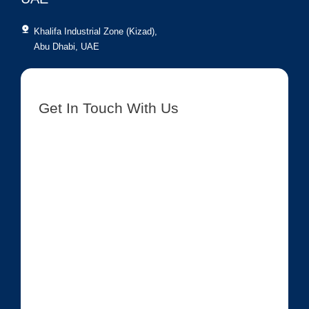
Khalifa Industrial Zone (Kizad),
Abu Dhabi, UAE
Get In Touch With Us
[contact-form-7 id=”8417″ title=”Get In Touch New”]