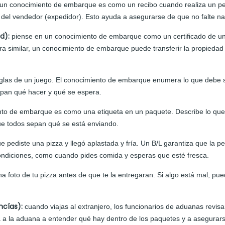
un conocimiento de embarque es como un recibo cuando realiza un ped
s del vendedor (expedidor). Esto ayuda a asegurarse de que no falte na
ad):
piense en un conocimiento de embarque como un certificado de un
ra similar, un conocimiento de embarque puede transferir la propiedad 
glas de un juego. El conocimiento de embarque enumera lo que debe s
epan qué hacer y qué se espera.
to de embarque es como una etiqueta en un paquete. Describe lo que h
que todos sepan qué se está enviando.
e pediste una pizza y llegó aplastada y fría. Un B/L garantiza que la pe
ndiciones, como cuando pides comida y esperas que esté fresca.
a foto de tu pizza antes de que te la entregaran. Si algo está mal, pu
ncías):
cuando viajas al extranjero, los funcionarios de aduanas revis
a la aduana a entender qué hay dentro de los paquetes y a asegurars